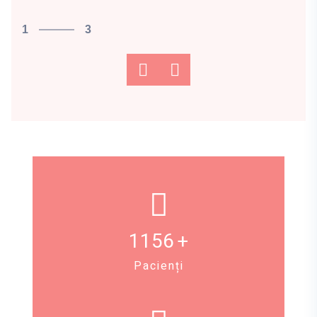
1
3
1156
+
Pacienți