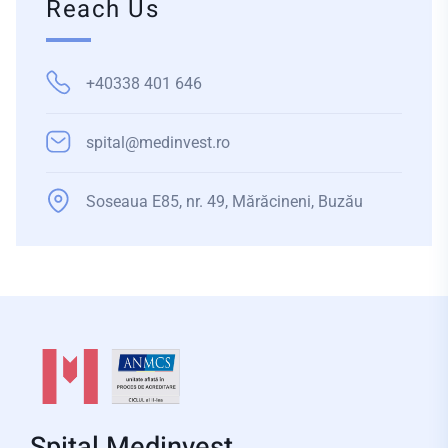
Reach Us
+40338 401 646
spital@medinvest.ro
Soseaua E85, nr. 49, Mărăcineni, Buzău
Spital Medinvest