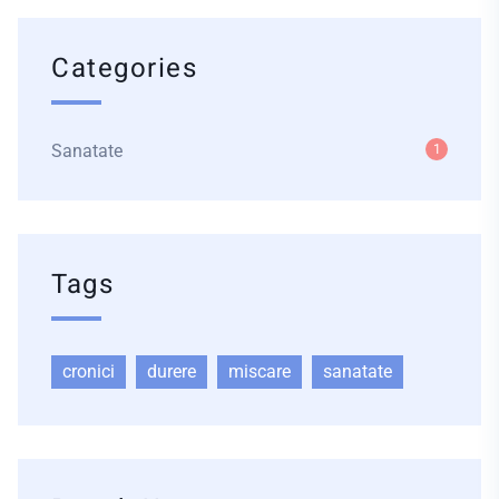
Categories
Sanatate
1
Tags
cronici
durere
miscare
sanatate